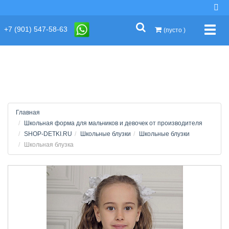
string(2) "s1"
+7 (901) 547-58-63
Упра
(пусто )
Главная
Школьная форма для мальчиков и девочек от производителя
SHOP-DETKI.RU
Школьные блузки
Школьные блузки
Школьная блузка