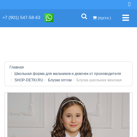
string(2) "s1"
+7 (901) 547-58-63
Упра
(пусто )
Главная
Школьная форма для мальчиков и девочек от производителя
SHOP-DETKI.RU
Блузки оптом
Блузка школьная женская