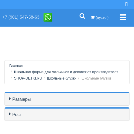
string(2) "s1"
+7 (901) 547-58-63
Упра
(пусто )
Главная
Школьная форма для мальчиков и девочек от производителя
SHOP-DETKI.RU
Школьные блузки
Школьные блузки
Размеры
Рост