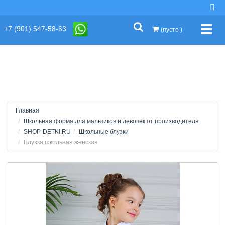
string(2) "s1"
+7 (901) 547-58-63
Упра
(пусто )
Главная
Школьная форма для мальчиков и девочек от производителя
SHOP-DETKI.RU
Школьные блузки
Блузка школьная женская