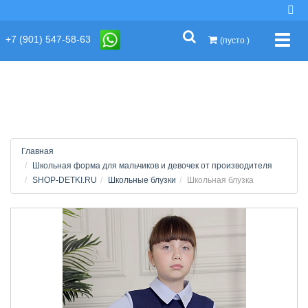
string(2) "s1"
+7 (901) 547-58-63
Упра
(пусто )
Главная
Школьная форма для мальчиков и девочек от производителя
SHOP-DETKI.RU
Школьные блузки
Школьная блузка