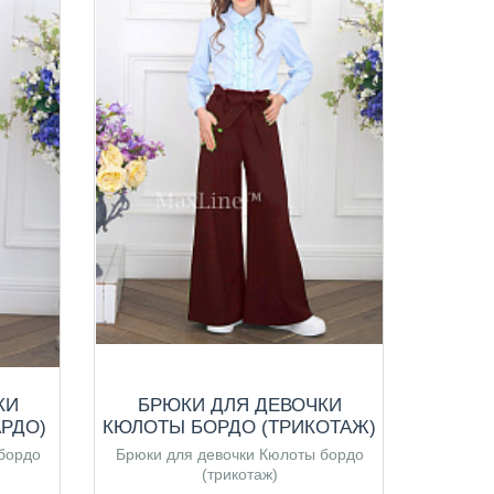
КИ
БРЮКИ ДЛЯ ДЕВОЧКИ
Б
РДО)
КЮЛОТЫ БОРДО (ТРИКОТАЖ)
БОРД
КАР
бордо
Брюки для девочки Кюлоты бордо
Брюки
(трикотаж)
дево