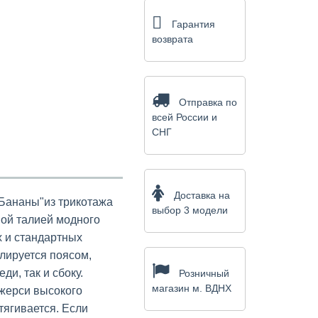
Гарантия
возврата
Отправка по
всей России и
СНГ
Доставка на
Бананы"из трикотажа
выбор 3 модели
ой талией модного
 и стандартных
улируется поясом,
ди, так и сбоку.
Розничный
магазин м. ВДНХ
жерси высокого
тягивается. Если