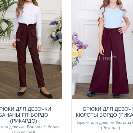
РЮКИ ДЛЯ ДЕВОЧКИ
БРЮКИ ДЛЯ ДЕВОЧ
БАНАНЫ FIT БОРДО
КЮЛОТЫ БОРДО (РИКА
(РИКАРДО)
Брюки для девочки Кюлоты 
 для девочки Бананы fit бордо
(Рикардо)
(Рикардо&#