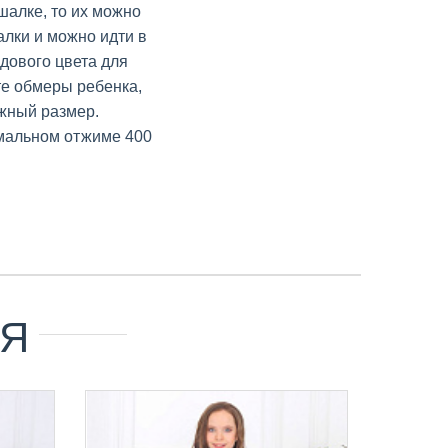
шалке, то их можно
алки и можно идти в
дового цвета для
те обмеры ребенка,
жный размер.
мальном отжиме 400
ИЯ