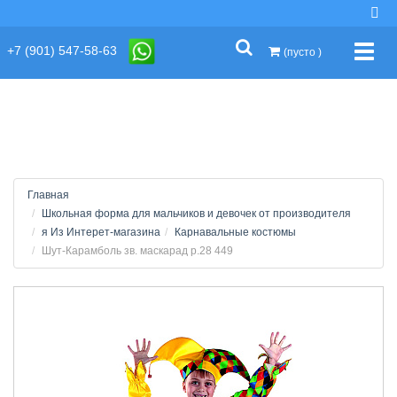
string(2) "s1"
+7 (901) 547-58-63
Упра
(пусто )
Главная
Школьная форма для мальчиков и девочек от производителя
я Из Интерет-магазина
Карнавальные костюмы
Шут-Карамболь зв. маскарад р.28 449