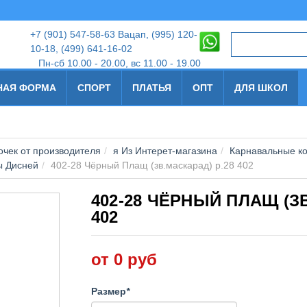
+7
(901) 547-58-63 Вацап, (995) 120-
10-18
,
(499) 641-16-02
Пн-сб 10.00 - 20.00, вс 11.00 - 19.00
НАЯ ФОРМА
СПОРТ
ПЛАТЬЯ
ОПТ
ДЛЯ ШКОЛ
чек от производителя
я Из Интерет-магазина
Карнавальные к
ы Дисней
402-28 Чёрный Плащ (зв.маскарад) р.28 402
402-28 ЧЁРНЫЙ ПЛАЩ (ЗВ
402
от 0 руб
Размер
*