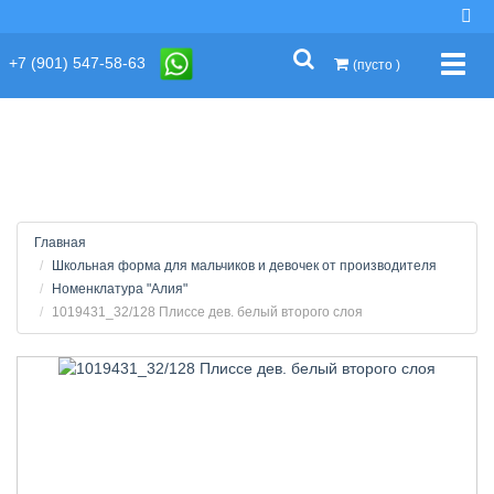
string(2) "s1"
+7 (901) 547-58-63
Упра
(пусто )
Главная
Школьная форма для мальчиков и девочек от производителя
Номенклатура "Алия"
1019431_32/128 Плиссе дев. белый второго слоя