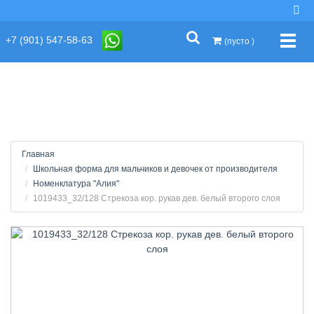
string(2) "s1"
+7 (901) 547-58-63
Упра
(пусто )
Главная
Школьная форма для мальчиков и девочек от производителя
Номенклатура "Алия"
1019433_32/128 Стрекоза кор. рукав дев. белый второго слоя