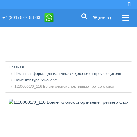
string(2) "s1"
+7 (901) 547-58-63
Упра
(пусто )
Главная
Школьная форма для мальчиков и девочек от производителя
Номенклатура "Айсберг"
11100001/0_116 Брюки хлопок спортивные третьего слоя