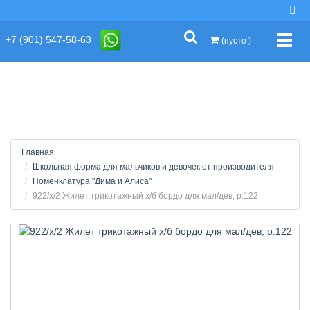
string(2) "s1"
+7 (901) 547-58-63
Упра
(пусто )
Главная
Школьная форма для мальчиков и девочек от производителя
Номенклатура "Дима и Алиса"
922/х/2 Жилет трикотажный х/б бордо для мал/дев, р.122