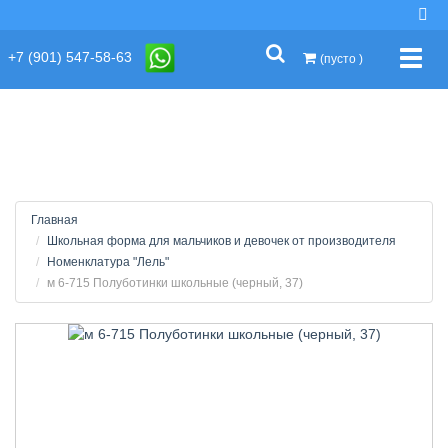
string(2) "s1"
+7 (901) 547-58-63
Упра
(пусто )
Главная
Школьная форма для мальчиков и девочек от производителя
Номенклатура "Лель"
м 6-715 Полуботинки школьные (черный, 37)