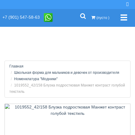
string(2) "s1"
+7 (901) 547-58-63
Упра
(пусто )
Главная
Школьная форма для мальчиков и девочек от производителя
Номенклатура "Модники"
1019552_42/158 Блузка подростковая Манжет контраст голубой
текстиль