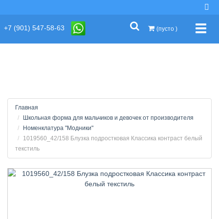
string(2) "s1"
+7 (901) 547-58-63
Упра
(пусто )
Главная
Школьная форма для мальчиков и девочек от производителя
Номенклатура "Модники"
1019560_42/158 Блузка подростковая Классика контраст белый
текстиль