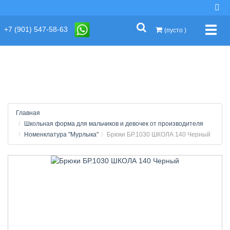
string(2) "s1"
+7 (901) 547-58-63
Упра
(пусто )
Главная
Школьная форма для мальчиков и девочек от производителя
Номенклатура "Мурлыка"
Брюки БР.1030 ШКОЛА 140 Черный