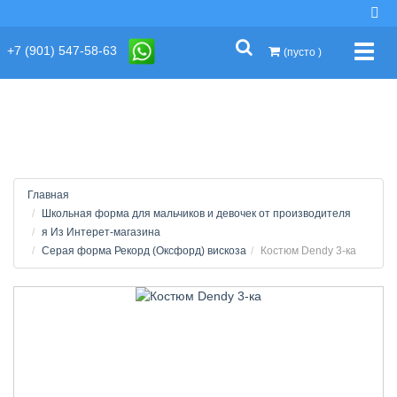
string(2) "s1"
+7 (901) 547-58-63
Упра
(пусто )
Главная
Школьная форма для мальчиков и девочек от производителя
я Из Интерет-магазина
Серая форма Рекорд (Оксфорд) вискоза
Костюм Dendy 3-ка