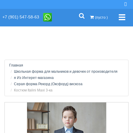
string(2) "s1"
+7 (901) 547-58-63
Упра
(пусто )
Главная
Школьная форма для мальчиков и девочек от производителя
я Из Интерет-магазина
Серая форма Рекорд (Оксфорд) вискоза
Костюм Italini Maxi 3-ка