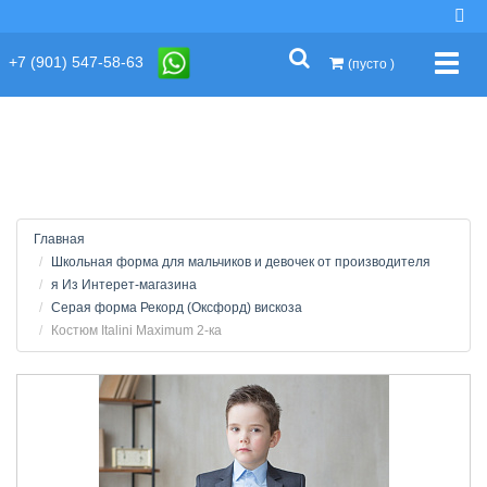
string(2) "s1"
+7 (901) 547-58-63
Упра
(пусто )
Главная
Школьная форма для мальчиков и девочек от производителя
я Из Интерет-магазина
Серая форма Рекорд (Оксфорд) вискоза
Костюм Italini Maximum 2-ка