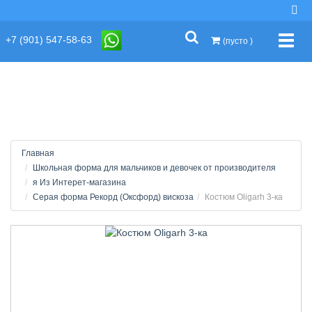
string(2) "s1"
+7 (901) 547-58-63
Упра
(пусто )
Главная
Школьная форма для мальчиков и девочек от производителя
я Из Интерет-магазина
Серая форма Рекорд (Оксфорд) вискоза
Костюм Oligarh 3-ка