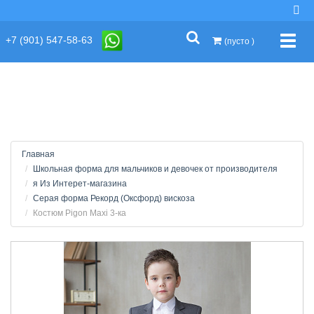
string(2) "s1"
+7 (901) 547-58-63
Упра
(пусто )
Главная
Школьная форма для мальчиков и девочек от производителя
я Из Интерет-магазина
Серая форма Рекорд (Оксфорд) вискоза
Костюм Pigon Maxi 3-ка