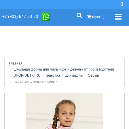
string(2) "s1"
+7 (901) 547-58-63
Упра
(пусто )
Главная
Школьная форма для мальчиков и девочек от производителя
SHOP-DETKI.RU
Трикотаж
Для школы
Серый
Кардиган школьный серый