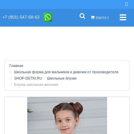
string(2) "s1"
+7 (901) 547-58-63
Упра
(пусто )
Главная
Школьная форма для мальчиков и девочек от производителя
SHOP-DETKI.RU
Школьные блузки
Блузка школьная женская