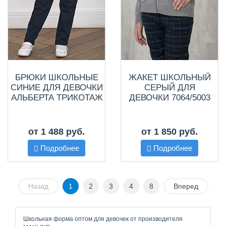
БРЮКИ ШКОЛЬНЫЕ
ЖАКЕТ ШКОЛЬНЫЙ
СИНИЕ ДЛЯ ДЕВОЧКИ
СЕРЫЙ ДЛЯ
АЛЬБЕРТА ТРИКОТАЖ
ДЕВОЧКИ 7064/5003
от 1 488 руб.
от 1 850 руб.
Подробнее
Подробнее
Назад
1
2
3
4
8
Вперед
Школьная форма оптом для девочек от производителя