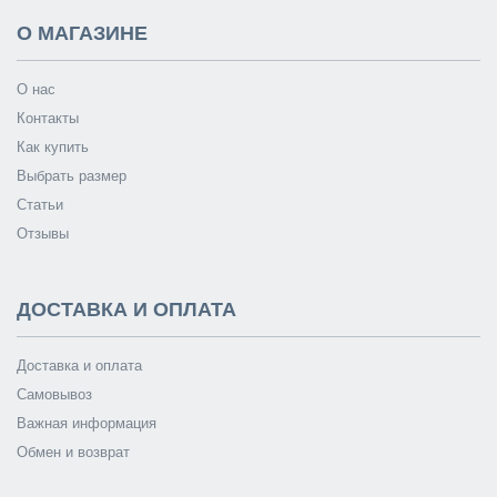
О МАГАЗИНЕ
О нас
Контакты
Как купить
Выбрать размер
Статьи
Отзывы
ДОСТАВКА И ОПЛАТА
Доставка и оплата
Самовывоз
Важная информация
Обмен и возврат