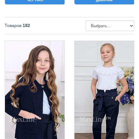
Товаров
182