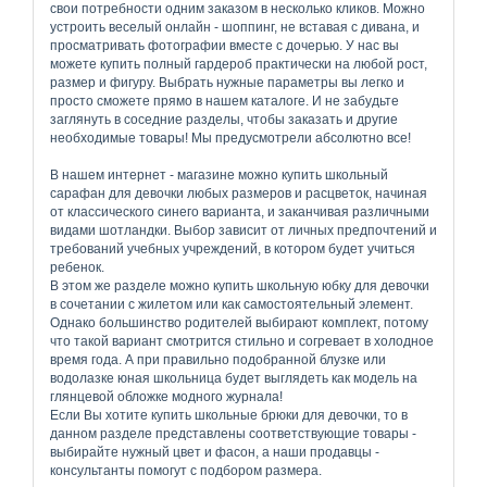
свои потребности одним заказом в несколько кликов. Можно
устроить веселый онлайн - шоппинг, не вставая с дивана, и
просматривать фотографии вместе с дочерью. У нас вы
можете купить полный гардероб практически на любой рост,
размер и фигуру. Выбрать нужные параметры вы легко и
просто сможете прямо в нашем каталоге. И не забудьте
заглянуть в соседние разделы, чтобы заказать и другие
необходимые товары! Мы предусмотрели абсолютно все!
В нашем интернет - магазине можно купить школьный
сарафан для девочки любых размеров и расцветок, начиная
от классического синего варианта, и заканчивая различными
видами шотландки. Выбор зависит от личных предпочтений и
требований учебных учреждений, в котором будет учиться
ребенок.
В этом же разделе можно купить школьную юбку для девочки
в сочетании с жилетом или как самостоятельный элемент.
Однако большинство родителей выбирают комплект, потому
что такой вариант смотрится стильно и согревает в холодное
время года. А при правильно подобранной блузке или
водолазке юная школьница будет выглядеть как модель на
глянцевой обложке модного журнала!
Если Вы хотите купить школьные брюки для девочки, то в
данном разделе представлены соответствующие товары -
выбирайте нужный цвет и фасон, а наши продавцы -
консультанты помогут с подбором размера.