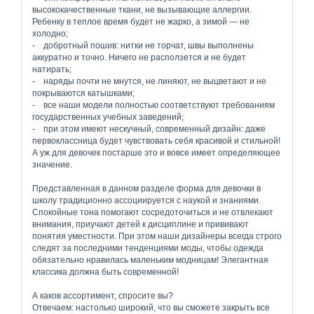
высококачественные ткани, не вызывающие аллергии.
Ребенку в теплое время будет не жарко, а зимой — не
холодно;
- добротный пошив: нитки не торчат, швы выполнены
аккуратно и точно. Ничего не расползется и не будет
натирать;
- наряды почти не мнутся, не линяют, не выцветают и не
покрываются катышками;
- все наши модели полностью соответствуют требованиям
государственных учебных заведений;
- при этом имеют нескучный, современный дизайн: даже
первоклассница будет чувствовать себя красивой и стильной!
А уж для девочек постарше это и вовсе имеет определяющее
значение.
Представленная в данном разделе форма для девочки в
школу традиционно ассоциируется с наукой и знаниями.
Спокойные тона помогают сосредоточиться и не отвлекают
внимания, приучают детей к дисциплине и прививают
понятия уместности. При этом наши дизайнеры всегда строго
следят за последними тенденциями моды, чтобы одежда
обязательно нравилась маленьким модницам! Элегантная
классика должна быть современной!
А каков ассортимент, спросите вы?
Отвечаем: настолько широкий, что вы сможете закрыть все