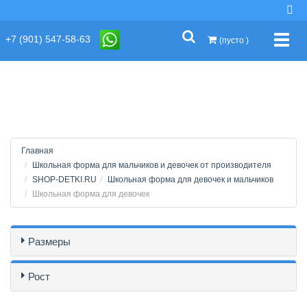
string(2) "s1"
+7 (901) 547-58-63
Упра
(пусто )
Главная
Школьная форма для мальчиков и девочек от производителя
SHOP-DETKI.RU
Школьная форма для девочек и мальчиков
Школьная форма для девочек
Размеры
Рост