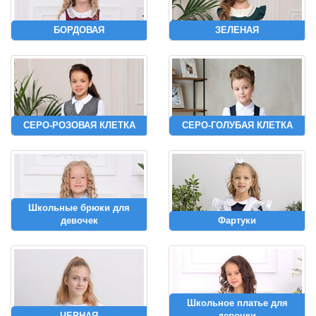
БОРДОВАЯ
ЗЕЛЕНАЯ
СЕРО-РОЗОВАЯ КЛЕТКА
СЕРО-ГОЛУБАЯ КЛЕТКА
Школьные брюки для
девочек
Фартуки
Школьное платье для
ЧЕРНАЯ
девочки