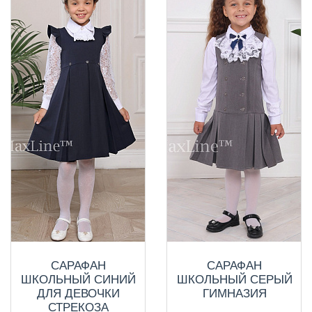
САРАФАН
САРАФАН
ШКОЛЬНЫЙ СИНИЙ
ШКОЛЬНЫЙ СЕРЫЙ
ДЛЯ ДЕВОЧКИ
ГИМНАЗИЯ
СТРЕКОЗА