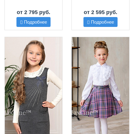
от 2 795 руб.
от 2 595 руб.
Подробнее
Подробнее