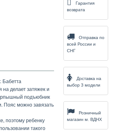
Гарантия
возврата
Отправка по
всей России и
СНГ
Доставка на
. Бабетта
выбор 3 модели
я на делает затяжек и
перпышный подъюбник
и. Пояс можно завязать
Розничный
магазин м. ВДНХ
е, поэтому ребенку
пользовании такого