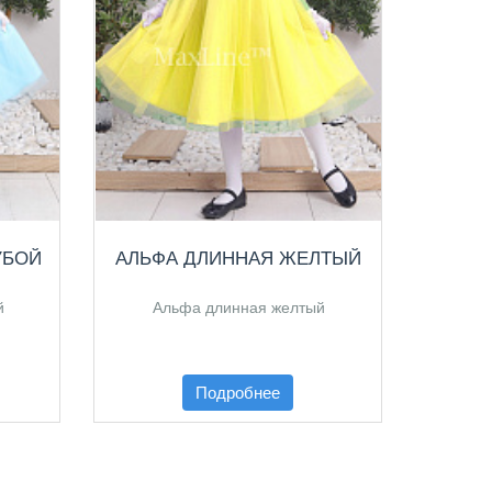
УБОЙ
АЛЬФА ДЛИННАЯ ЖЕЛТЫЙ
АЛЬФ
й
Альфа длинная желтый
Ал
Подробнее