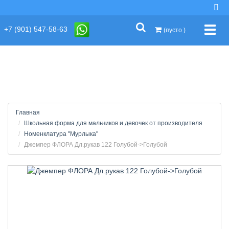
string(2) "s1"
+7 (901) 547-58-63
Упра
(пусто )
Главная
Школьная форма для мальчиков и девочек от производителя
Номенклатура "Мурлыка"
Джемпер ФЛОРА Дл.рукав 122 Голубой->Голубой