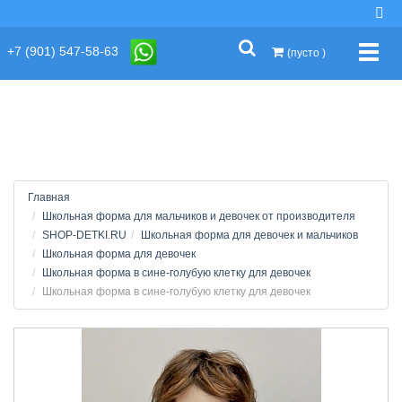
string(2) "s1"
+7 (901) 547-58-63
Упра
(пусто )
Главная
Школьная форма для мальчиков и девочек от производителя
SHOP-DETKI.RU
Школьная форма для девочек и мальчиков
Школьная форма для девочек
Школьная форма в сине-голубую клетку для девочек
Школьная форма в сине-голубую клетку для девочек