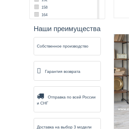
158
164
17
Наши преимущества
170
176
18
Собственное производство
182
188
194
Гарантия возврата
Отправка по всей России
и СНГ
Доставка на выбор 3 модели