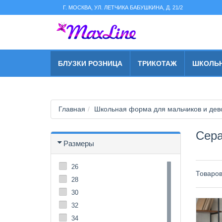
string(2) "s1"
Г. МОСКВА, УЛ. ЛЕТЧИКА БАБУШКИНА, Д. 21/2
БЛУЗКИ РОЗНИЦА
ТРИКОТАЖ
ШКОЛЬ
Главная
Школьная форма для мальчиков и дево
Сера
Размеры
26
Товаро
28
30
32
34