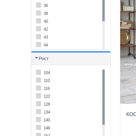
36
38
40
42
43
44
46
Рост
48
50
104
52
110
54
116
56
122
128
134
КОС
140
146
152